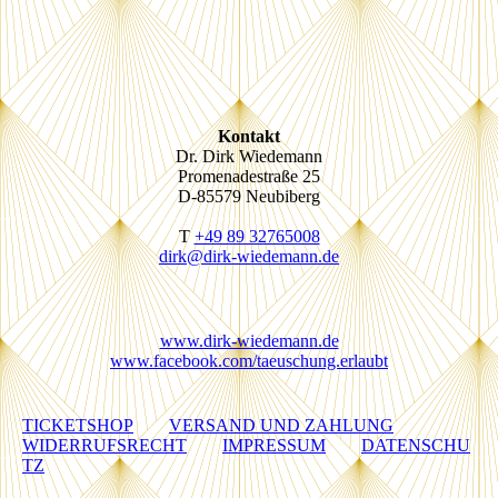
Kontakt
Dr. Dirk Wiedemann
Promenadestraße 25
D-85579 Neubiberg
T
+49 89 32765008
dirk@dirk-wiedemann.de
www.dirk-wiedemann.de
www.facebook.com/taeuschung.erlaubt
TICKETSHOP
VERSAND UND ZAHLUNG
WIDERRUFSRECHT
IMPRESSUM
DATENSCHU
TZ